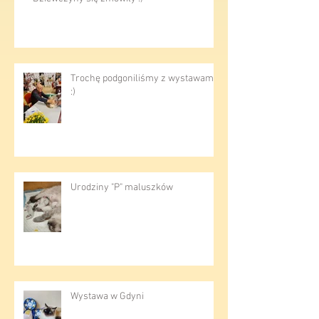
Dziewczyny się zmówiły :)
Trochę podgoniliśmy z wystawami
:)
Urodziny "P" maluszków