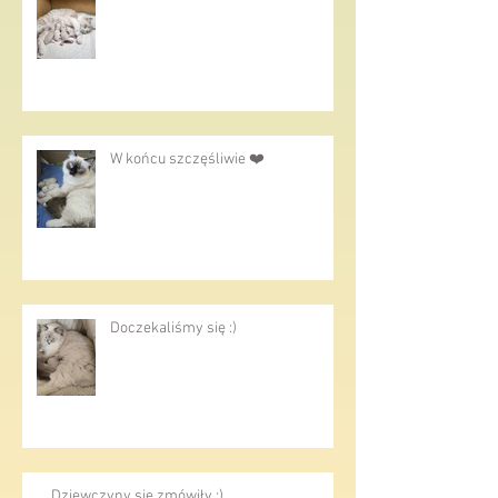
Witamy maluszki
W końcu szczęśliwie ❤️
Doczekaliśmy się :)