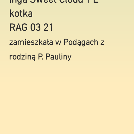
Inga Sweet Cloud*PL
kotka
RAG 03 21
zamieszkała w Podągach z
rodziną P. Pauliny