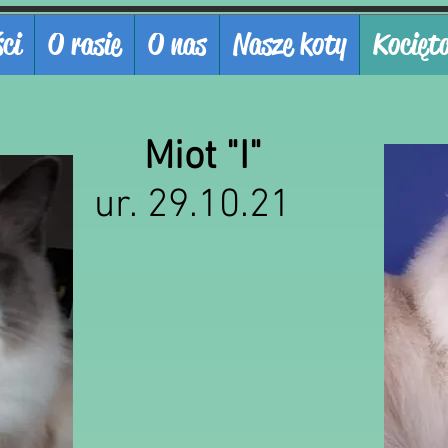
ci
O rasie
O nas
Nasze koty
Kocięt
Miot "I"
ur. 29.10.21