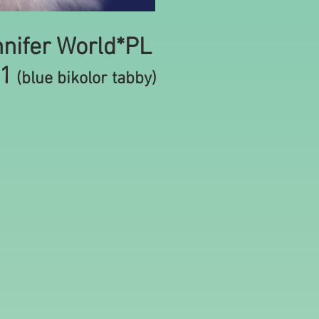
nnifer World*PL
21
(blue bikolor tabby)