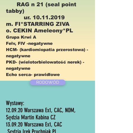
RAG n 21 (seal point
tabby)
ur.
10.11.2019
m. FI*STARRING ZIVA
o. CEKIN Ameleony*PL
Grupa Krwi A
Felv, FIV -negatywne
HCM- (kardiomiopatia przerostowa) -
negatywne
PKD- (wielotorbielowatość nerek) -
negatywne
Echo serca- prawidłowe
RODOWÓD
Wystawy:
12.09.20 Warszawa Ex1, CAC, NOM,
Sędzia Martin Kabina CZ
13.09.20 Warszawa Ex1, CAC
Sędzia Irek Pruchniak PL