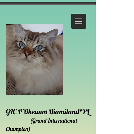
GI
C P'Okeanos Diamiland*PL
(Grand I
nternational
Champion)