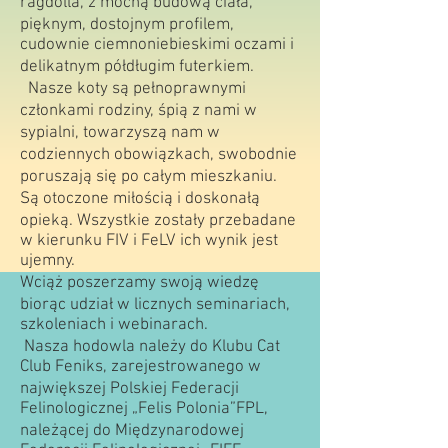
ragdolla, z mocną budową ciała,
pięknym, dostojnym profilem,
cudownie ciemnoniebieskimi oczami i
delikatnym półdługim futerkiem.
Nasze koty są pełnoprawnymi
członkami rodziny, śpią z nami w
sypialni, towarzyszą nam w
codziennych obowiązkach, swobodnie
poruszają się po całym mieszkaniu.
Są otoczone miłością i doskonałą
opieką. Wszystkie zostały przebadane
w kierunku FIV i FeLV ich wynik jest
ujemny.
Wciąż poszerzamy swoją wiedzę
biorąc udział w licznych seminariach,
szkoleniach i webinarach.
Nasza hodowla należy do Klubu Cat
Club Feniks, zarejestrowanego w
największej Polskiej Federacji
Felinologicznej „Felis Polonia”FPL,
należącej do Międzynarodowej