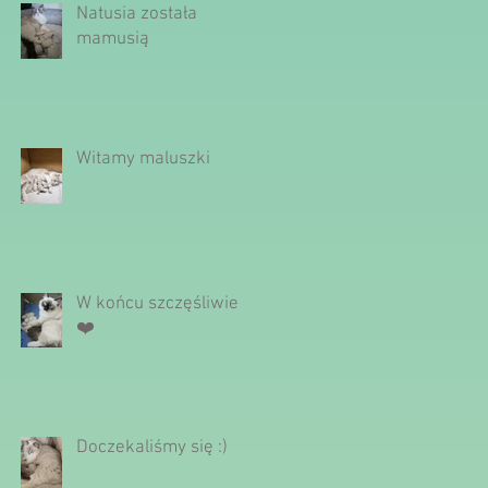
Natusia została
mamusią
Witamy maluszki
W końcu szczęśliwie
❤️
Doczekaliśmy się :)