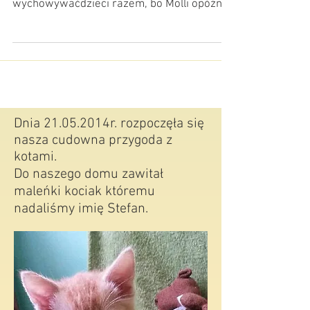
1 lipca urodziła Mollunia, a cztery dni
później Indusia :) Dziewczyny chyba chcą
wychowywaćdzieci razem, bo Molli opóźniła
poród, a...
Dnia 21.05.2014r. rozpoczęła się
nasza cudowna przygoda z
kotami.
Do naszego domu zawitał
maleńki kociak któremu
nadaliśmy imię Stefan.