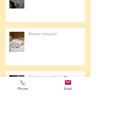
Natusia została mamusią
Witamy maluszki
Phone
Email
W końcu szczęśliwie ❤️