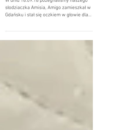
Amigo i Anton
W dniu 18.09.18 pożegnaliśmy naszego
słodziaczka Amisia, Amigo zamieszkał w
Gdańsku i stał się oczkiem w głowie dla
p.Claudii i jej...