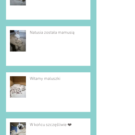
Natusia została mamusią
Witamy maluszki
W końcu szczęśliwie ❤️