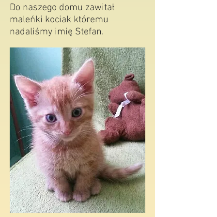
nasza cudowna przygoda z
kotami.
Do naszego domu zawitał
maleńki kociak któremu
nadaliśmy imię Stefan.