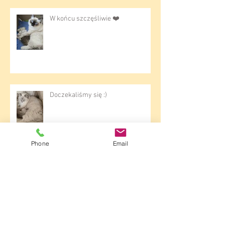
W końcu szczęśliwie ❤️
Doczekaliśmy się :)
Phone
Email
Dziewczyny się zmówiły :)