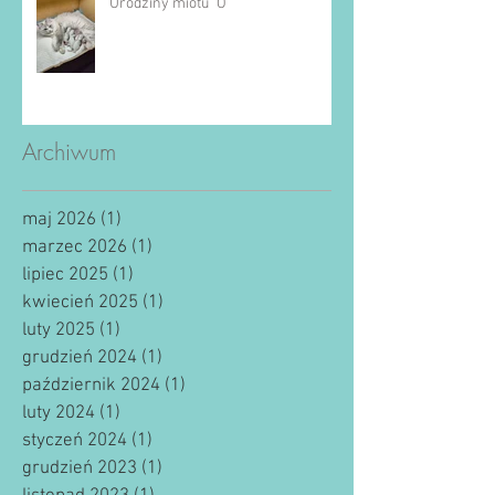
Urodziny miotu "O"
Archiwum
maj 2026
(1)
1 post
marzec 2026
(1)
1 post
lipiec 2025
(1)
1 post
kwiecień 2025
(1)
1 post
luty 2025
(1)
1 post
grudzień 2024
(1)
1 post
październik 2024
(1)
1 post
luty 2024
(1)
1 post
styczeń 2024
(1)
1 post
grudzień 2023
(1)
1 post