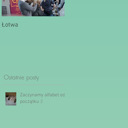
Łotwa
Ostatnie posty
Zaczynamy alfabet od
początku :)