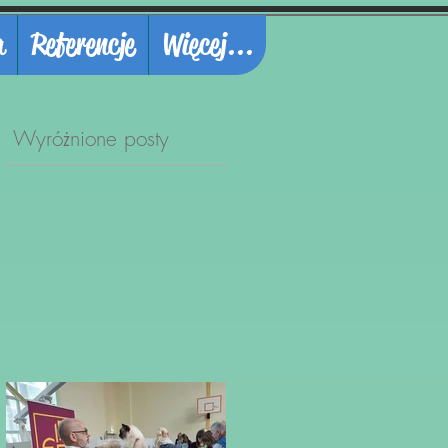
a
Referencje
Więcej...
Wyróżnione posty
a