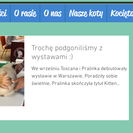
ci
O rasie
O nas
Nasze koty
Kocięt
Trochę podgoniliśmy z
wystawami :)
We wrześniu Toscana i Pralinka debiutowały n
wystawie w Warszawie, Poradziły sobie
świetnie, Pralinka skończyła tytuł Kitten
Champion. A...