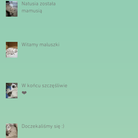
Natusia została
mamusią
Witamy maluszki
W końcu szczęśliwie
❤️
Doczekaliśmy się :)