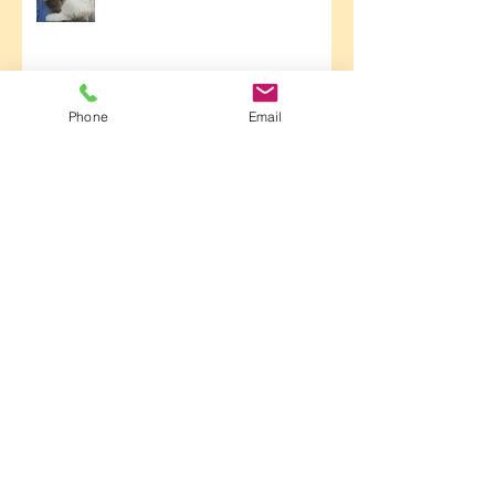
W końcu szczęśliwie ❤️
Phone
Email
Doczekaliśmy się :)
Dziewczyny się zmówiły :)
Trochę podgoniliśmy z wystawami
:)