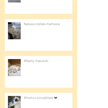
Zaczynamy alfabet od początku :)
Natusia została mamusią
Witamy maluszki