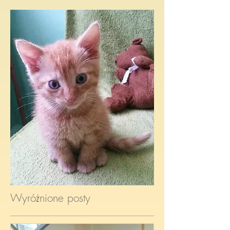
maleńki kociak któremu
nadaliśmy imię Stefan.
Wyróżnione posty