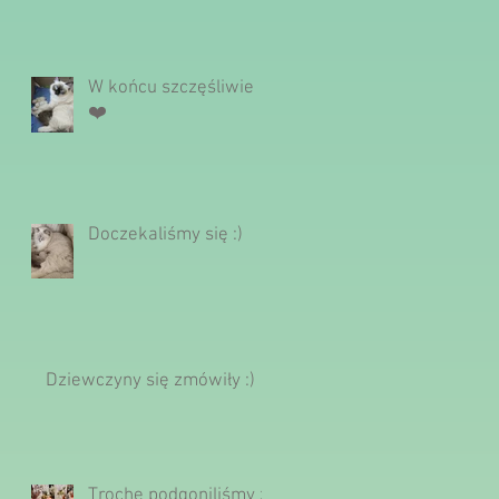
W końcu szczęśliwie
❤️
Doczekaliśmy się :)
Dziewczyny się zmówiły :)
Trochę podgoniliśmy z