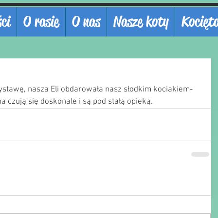
ci
O rasie
O nas
Nasze koty
Kocięt
stawę, nasza Eli obdarowała nasz słodkim kociakiem- 
 czują się doskonale i są pod stałą opieką.  