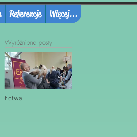
a
Referencje
Więcej...
Wyróżnione posty
Łotwa