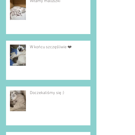
Witamy maluszki
W końcu szczęśliwie ❤️
Doczekaliśmy się :)