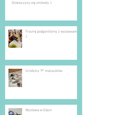
Dziewczyny się zmówiły :)
Trochę podgoniliśmy z wystawami
:)
Urodziny "P" maluszków
Wystawa w Gdyni