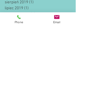
sierpień 2019
(1)
1 post
lipiec 2019
(1)
1 post
czerwiec 2019
(1)
1 post
luty 2019
(1)
1 post
Phone
Email
listopad 2018
(1)
1 post
wrzesień 2018
(3)
3 posty
sierpień 2018
(1)
1 post
lipiec 2018
(1)
1 post
maj 2018
(1)
1 post
luty 2018
(1)
1 post
listopad 2017
(1)
1 post
październik 2017
(2)
2 posty
lipiec 2017
(1)
1 post
marzec 2017
(1)
1 post
luty 2017
(1)
1 post
styczeń 2017
(1)
1 post
wrzesień 2016
(1)
1 post
sierpień 2016
(1)
1 post