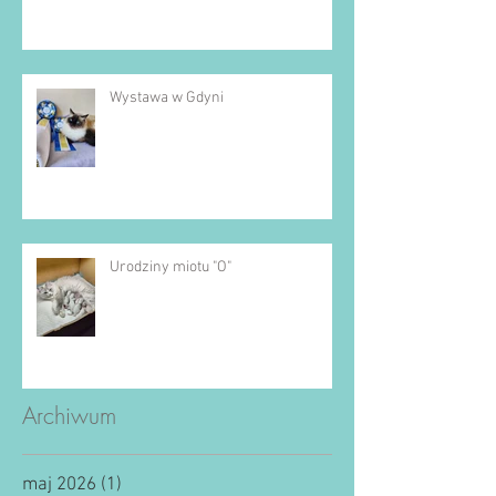
Wystawa w Gdyni
Urodziny miotu "O"
Archiwum
maj 2026
(1)
1 post