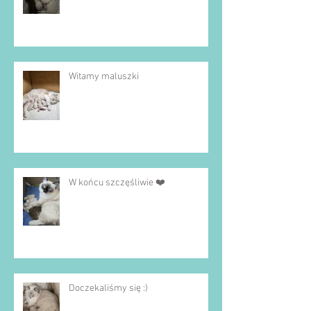
Witamy maluszki
W końcu szczęśliwie ❤️
Doczekaliśmy się :)