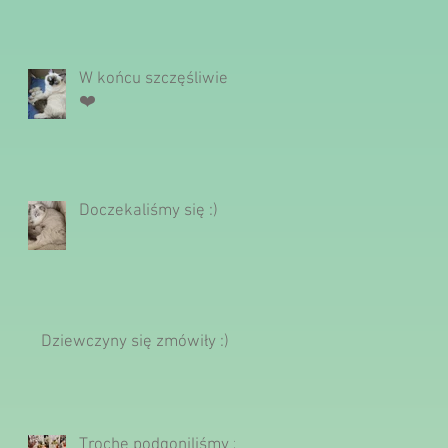
W końcu szczęśliwie
❤️
Doczekaliśmy się :)
Dziewczyny się zmówiły :)
Trochę podgoniliśmy z