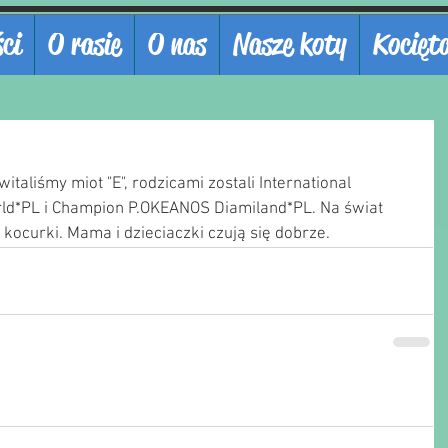
ci
O rasie
O nas
Nasze koty
Kocięt
taliśmy miot "E", rodzicami zostali International 
ld*PL i Champion P.OKEANOS Diamiland*PL. Na świat 
 kocurki. Mama i dzieciaczki czują się dobrze.