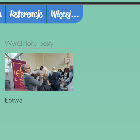
a
Referencje
Więcej...
Wyróżnione posty
Łotwa