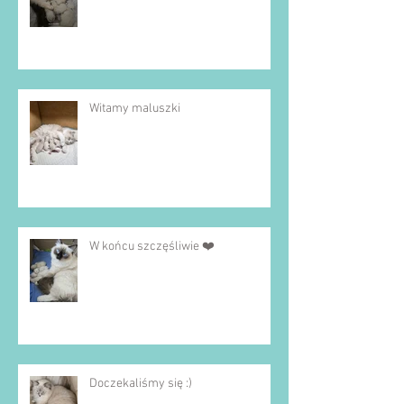
Witamy maluszki
W końcu szczęśliwie ❤️
Doczekaliśmy się :)