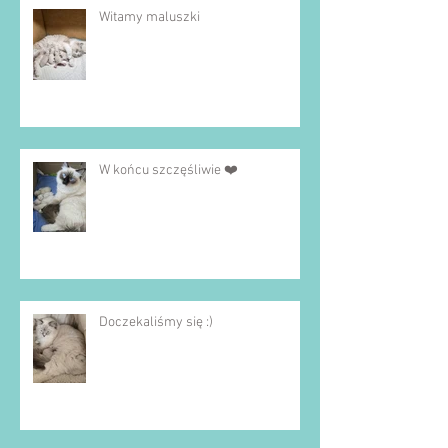
Witamy maluszki
W końcu szczęśliwie ❤️
Doczekaliśmy się :)