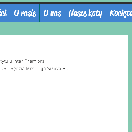
ci
O rasie
O nas
Nasze koty
Kocięt
tytułu Inter Premiora
BOS - Sędzia Mrs. Olga Sizova RU