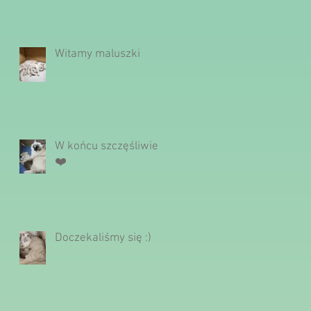
Witamy maluszki
W końcu szczęśliwie
❤️
Doczekaliśmy się :)