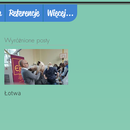
a
Referencje
Więcej...
Wyróżnione posty
Łotwa