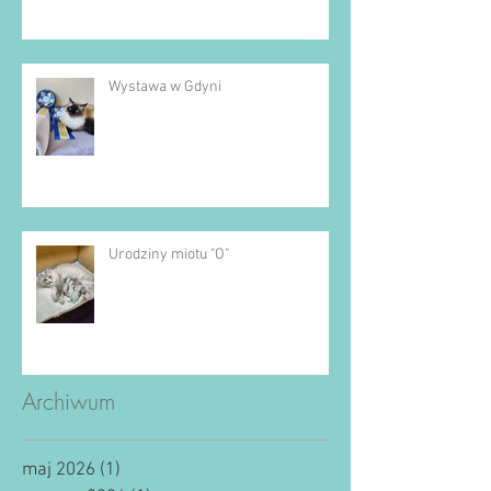
Wystawa w Gdyni
Urodziny miotu "O"
Archiwum
maj 2026
(1)
1 post