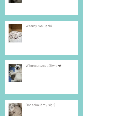
Witamy maluszki
W końcu szczęśliwie ❤️
Doczekaliśmy się :)