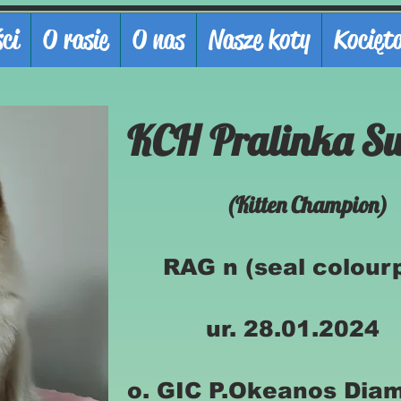
ci
O rasie
O nas
Nasze koty
Kocięt
KCH Pralinka Sw
(Kitten Champion)
RAG n (seal colourp
ur. 28.01.2024
o. GIC P.Okeanos Dia