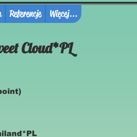
a
Referencje
Więcej...
eet Cloud*PL
oint)
miland*PL