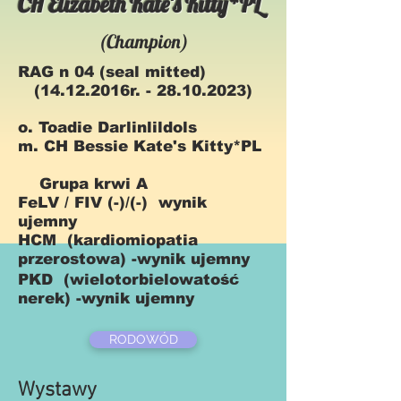
CH Elizabeth Kate's Kitty*PL
(Champion)
RAG n 04 (seal mitted)
(14.12.2016r. -
28.10.2023)
o. Toadie Darlinlildols
m. CH Bessie Kate's Kitty*PL
Grupa krwi A
FeLV / FIV (-)/(-) wynik
ujemny
HCM (kardiomiopatia
przerostowa) -wynik ujemny
PKD (wielotorbielowatość
nerek) -wynik ujemny
RODOWÓD
Wystawy