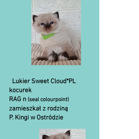
Luk
ier Sweet Cloud*PL
koc
urek
RAG n
(seal colourpoint)
zamieszkał z rodziną
P. Kingi w Ostródzie