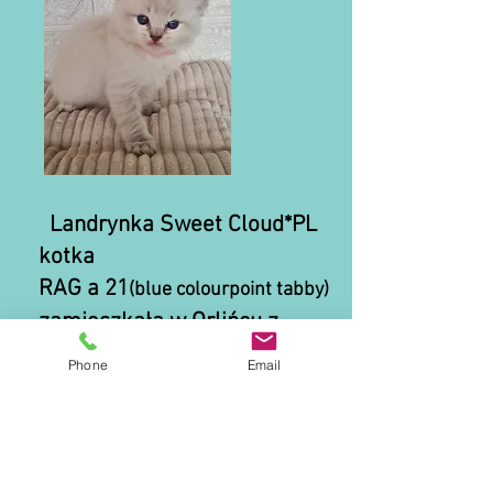
Lan
drynka Sweet Cloud*PL
kot
ka
RAG a 21
(blue colourpoint tabby)
zamieszkała w Orlińcu z
rodziną P. Izy
Phone
Email