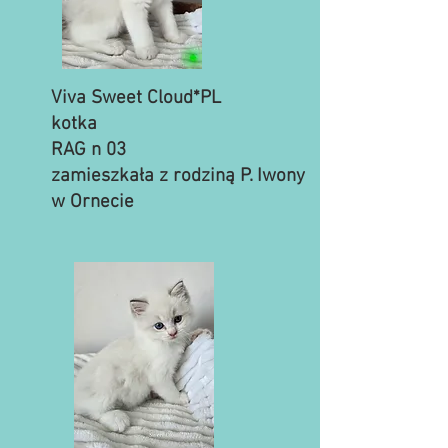
Viva Sweet Cloud*PL
kotka
RAG n 03
zamieszkała z rodziną P. Iwony
​w Ornecie