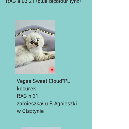
RAG a 03 21 (blue bicolour lynx)
Vegas Sweet Cloud*PL
kocurek
RAG n 21
zamieszkał u P. Agnieszki
w Olsztynie