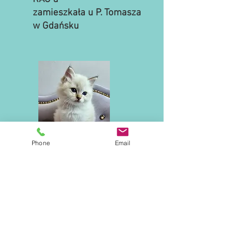
zamieszkała u P. Tomasza
w Gdańsku
Phone
Email
Vaiana Sweet Cloud*PL
kotka
RAG n 21
wyjechała z bratem Wigorem