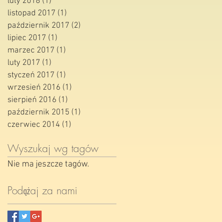
luty 2018
(1)
1 post
listopad 2017
(1)
1 post
październik 2017
(2)
2 posty
lipiec 2017
(1)
1 post
marzec 2017
(1)
1 post
luty 2017
(1)
1 post
styczeń 2017
(1)
1 post
wrzesień 2016
(1)
1 post
sierpień 2016
(1)
1 post
październik 2015
(1)
1 post
czerwiec 2014
(1)
1 post
Wyszukaj wg tagów
Nie ma jeszcze tagów.
Podążaj za nami