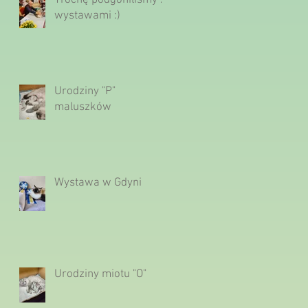
Trochę podgoniliśmy z
wystawami :)
Urodziny "P"
maluszków
Wystawa w Gdyni
Urodziny miotu "O"