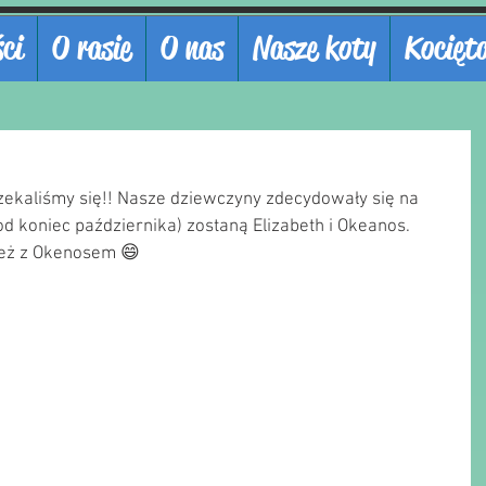
ci
O rasie
O nas
Nasze koty
Kocięt
czekaliśmy się!! Nasze dziewczyny zdecydowały się na 
d koniec października) zostaną Elizabeth i Okeanos.
nież z Okenosem 😄