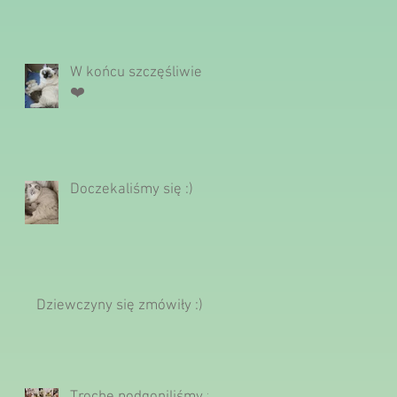
W końcu szczęśliwie
❤️
Doczekaliśmy się :)
Dziewczyny się zmówiły :)