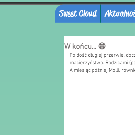
Sweet Cloud
Aktualnoś
W końcu... 😄
Po dość długiej przerwie, do
macierzyństwo. Rodzicami (po
A miesiąc później Molli, rów