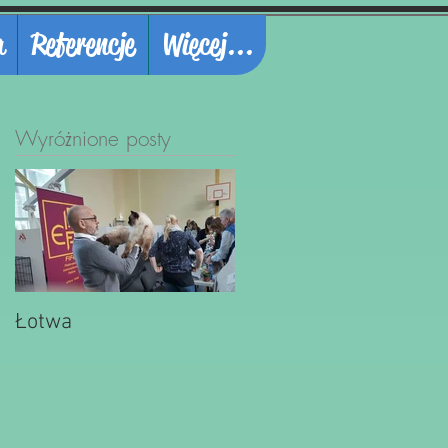
a
Referencje
Więcej...
Wyróżnione posty
Łotwa