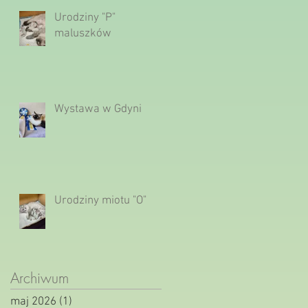
Urodziny "P"
maluszków
Wystawa w Gdyni
Urodziny miotu "O"
Archiwum
maj 2026
(1)
1 post