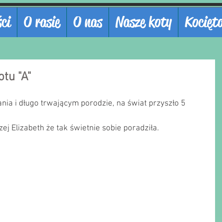
ci
O rasie
O nas
Nasze koty
Kocięt
tu "A"
ia i długo trwającym porodzie, na świat przyszło 5 
j Elizabeth że tak świetnie sobie poradziła.