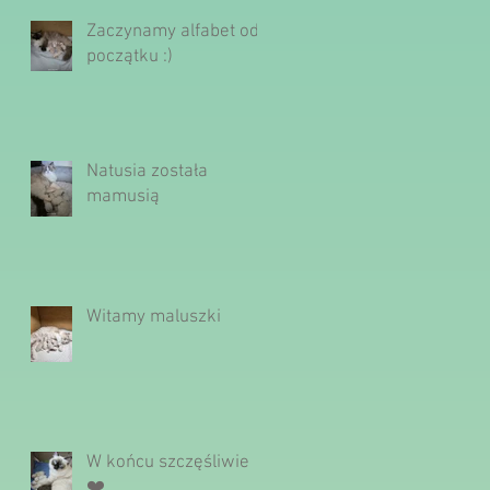
Zaczynamy alfabet od
początku :)
Natusia została
mamusią
Witamy maluszki
W końcu szczęśliwie
❤️