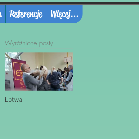
a
Referencje
Więcej...
Wyróżnione posty
Łotwa