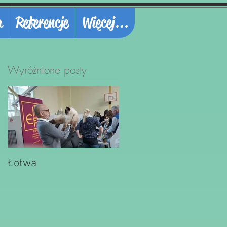
a
Referencje
Więcej...
Wyróżnione posty
Łotwa