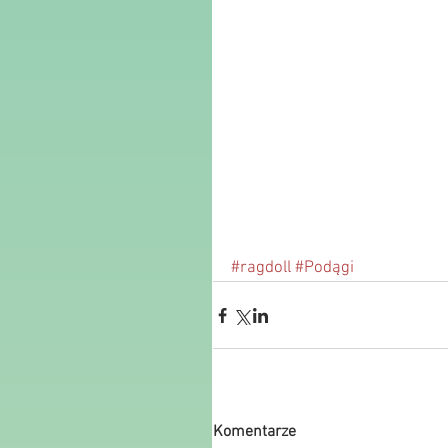
#ragdoll
#Podągi
Komentarze