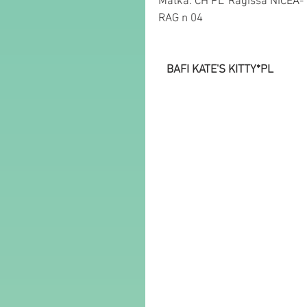
Matka: CH PL*Ragissa NICEA- 
RAG n 04
  BAFI KATE'S KITTY*PL              