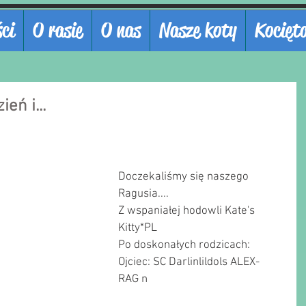
ci
O rasie
O nas
Nasze koty
Kocięt
eń i...
Doczekaliśmy się naszego 
Ragusia.... 
Z wspaniałej hodowli Kate's 
Kitty*PL
Po doskonałych rodzicach:
Ojciec: SC Darlinlildols ALEX-  
RAG n